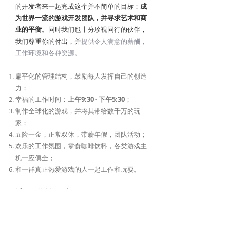
的开发者来一起完成这个并不简单的目标：
成
为世界一流的游戏开发团队，并寻求艺术和商
业的平衡
。同时我们也十分珍视同行的伙伴，
我们尊重你的付出，并
提供令人满意的薪酬，
工作环境和各种资源。
扁平化的管理结构，鼓励每人发挥自己的创造
力；
幸福的工作时间：
上午9:30 - 下午5:30
；
制作全球化的游戏，并将其带给数千万的玩
家；
五险一金，正常双休，带薪年假，团队活动；
欢乐的工作氛围，零食咖啡饮料，各类游戏主
机一应俱全；
和一群真正热爱游戏的人一起工作和玩耍。
请发送简历和作品至
hr@veewo.com